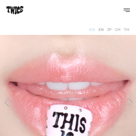
KO
EN
JP
CH
TH
PROFILE
DISCOGRAPHY
GALLERY
VIDEO
NOTICE
SCHEDULE