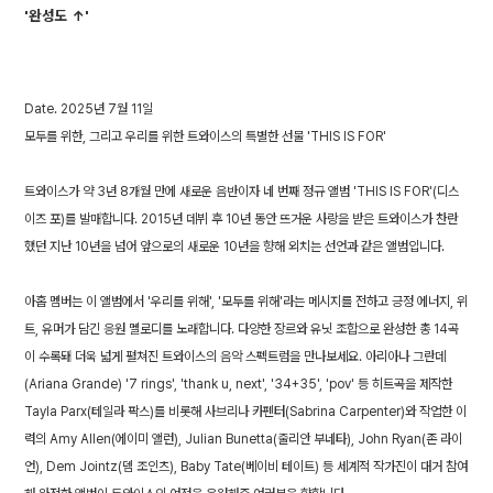
'완성도 ↑'
Date. 2025년 7월 11일
모두를 위한, 그리고 우리를 위한 트와이스의 특별한 선물 'THIS IS FOR'
트와이스가 약 3년 8개월 만에 새로운 음반이자 네 번째 정규 앨범 'THIS IS FOR'(디스
이즈 포)를 발매합니다. 2015년 데뷔 후 10년 동안 뜨거운 사랑을 받은 트와이스가 찬란
했던 지난 10년을 넘어 앞으로의 새로운 10년을 향해 외치는 선언과 같은 앨범입니다.
아홉 멤버는 이 앨범에서 '우리를 위해', '모두를 위해'라는 메시지를 전하고 긍정 에너지, 위
트, 유머가 담긴 응원 멜로디를 노래합니다. 다양한 장르와 유닛 조합으로 완성한 총 14곡
이 수록돼 더욱 넓게 펼쳐진 트와이스의 음악 스펙트럼을 만나보세요. 아리아나 그란데
(Ariana Grande) '7 rings', 'thank u, next', '34+35', 'pov' 등 히트곡을 제작한
Tayla Parx(테일라 팍스)를 비롯해 사브리나 카펜터(Sabrina Carpenter)와 작업한 이
력의 Amy Allen(에이미 앨런), Julian Bunetta(줄리안 부네타), John Ryan(존 라이
언), Dem Jointz(뎀 조인츠), Baby Tate(베이비 테이트) 등 세계적 작가진이 대거 참여