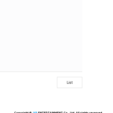
List
Copyright ©
JYP
ENTERTAINMENT Co., Ltd. All rights reserved.